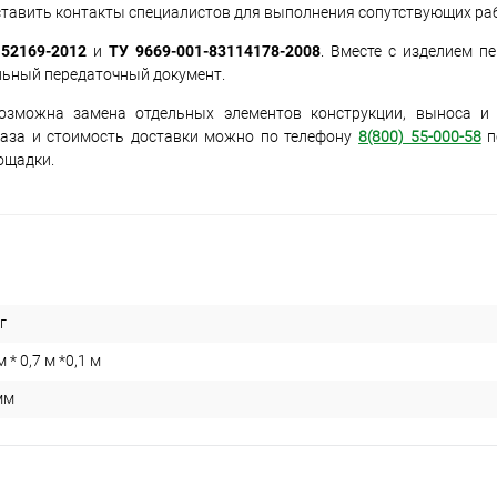
ставить контакты специалистов для выполнения сопутствующих ра
52169-2012
и
ТУ 9669-001-83114178-2008
. Вместе с изделием п
льный передаточный документ.
озможна замена отдельных элементов конструкции, выноса и 
каза и стоимость доставки можно по телефону
8(800) 55-000-58
п
ощадки.
г
м * 0,7 м *0,1 м
мм