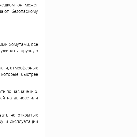
 мешком он может
шают безопасному
кими хомутами; все
луживать вручную
лаги, атмосферных
 которые быстрее
ать по назначению:
дей на выносе или
ивать на открытых
жу и эксплуатации