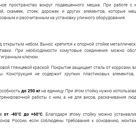
ное пространство вокруг подвешенного мешка. При работе с
й, скамеек, стоек, дорожек и других элементов, которые ме
ровным и рассчитанным на установку уличного оборудования.
од открытым небом. Вынос крепится к опорной стойке металличес
тавки. При необходимости хомутовые соединения можно обс
стигранным ключом.
вой глянцевой краской. Покрытие защищает сталь от коррозии, в
ы. Конструкция не содержит хрупких пластиковых элементов,
пособность
до 250 кг
на единицу. При этом стойку нужно использов
тренировочной работы с ним, а не для висов, раскачивания лю
ре
от -40°C до +60°C
. Благодаря этому стойку можно устанавл
ионов России, если соблюдены требования к основанию, монта