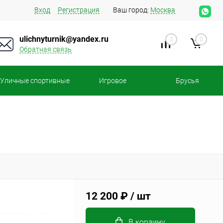
Вход
Регистрация
Ваш город:
Москва
ulichnyturnik@yandex.ru
0
0
Обратная связь
Уличные спортивные
Игровое
Брусья
площадки
оборудование
12 200 ₽
/ шт
В корзину