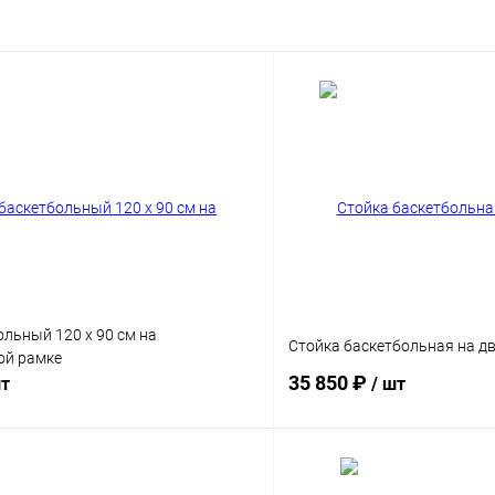
льный 120 x 90 см на
Стойка баскетбольная на дв
ой рамке
35 850 ₽
шт
/ шт
В корзину
В корз