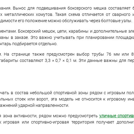
вания. Вынос для подвешивания боксерского мешка составляет 
 металлических хомутов. Такая схема отличается от сварного 
одимости его положение можно обслуживать через болтовые узлы.
ентами. Боксерский мешок, цепи, карабины и дополнительные эл
азаны в заказе. Это важно учитывать при планировании площадки
нтарь подбирается отдельно.
м. На странице также предусмотрен выбор трубы 76 мм или 8
абариты составляют 3,3 × 0,7 × 0,1 м. Эти данные важны для пер
чать в состав небольшой спортивной зоны рядом с игровым пол
ольных стоек или ворот, эта модель не относится к игровому и
ражнений ударной направленности.
ая зона активности, рядом можно предусмотреть
уличные спорти
к игровая или спортивно-игровая территория получает дополн