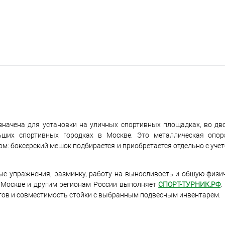
значена для установки на уличных спортивных площадках, во дв
льших спортивных городках в Москве. Это металлическая опо
м: боксерский мешок подбирается и приобретается отдельно с учет
е упражнения, разминку, работу на выносливость и общую физич
о Москве и другим регионам России выполняет
СПОРТ-ТУРНИК.РФ
.
утов и совместимость стойки с выбранным подвесным инвентарем.