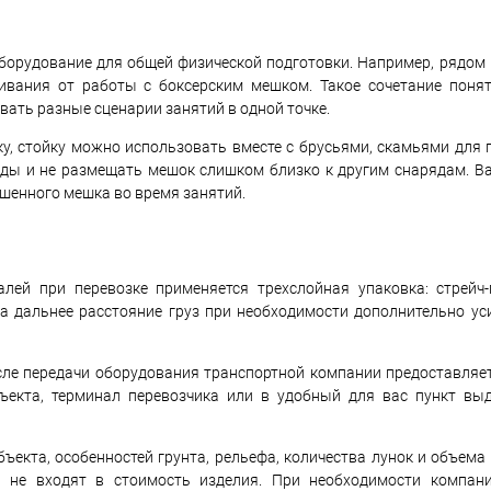
оборудование для общей физической подготовки. Например, рядом
ивания от работы с боксерским мешком. Такое сочетание поня
ать разные сценарии занятий в одной точке.
у, стойку можно использовать вместе с брусьями, скамьями для 
оды и не размещать мешок слишком близко к другим снарядам. В
ешенного мешка во время занятий.
лей при перевозке применяется трехслойная упаковка: стрейч-
а дальнее расстояние груз при необходимости дополнительно ус
сле передачи оборудования транспортной компании предоставляет
ъекта, терминал перевозчика или в удобный для вас пункт вы
ъекта, особенностей грунта, рельефа, количества лунок и объема
 не входят в стоимость изделия. При необходимости компани