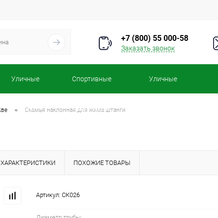
+7 (800) 55 000-58
Заказать звонок
Уличные
Спортивные
Уличные
турники
комплексы
тренажеры
•
кве
Скамья наклонная для жима штанги
ХАРАКТЕРИСТИКИ
ПОХОЖИЕ ТОВАРЫ
Артикул:
СК026
Диаметр трубы: