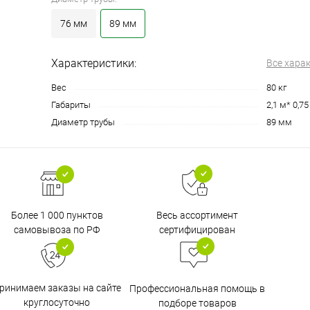
76 мм
89 мм
Характеристики:
Все хара
Вес
80 кг
Габариты
2,1 м* 0,75
Диаметр трубы
89 мм
Более 1 000 пунктов
Весь ассортимент
самовывоза по РФ
сертифицирован
ринимаем заказы на сайте
Профессиональная помощь в
круглосуточно
подборе товаров