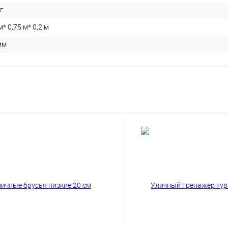
г
м* 0,75 м* 0,2 м
мм