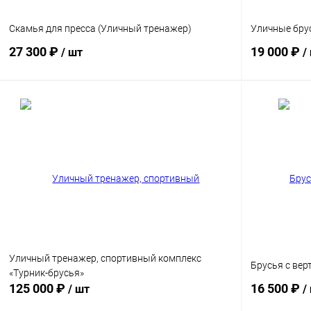
Скамья для пресса (Уличный тренажер)
Уличные брус
27 300 ₽
19 000 ₽
/ шт
/
В корзину
Купить в 1 клик
Сравнение
Купить в 1
Цвет хомута
Цвет хомута
Диаметр трубы
Диаметр труб
76 мм
89 мм
76 мм
8
Уличный тренажер, спортивный комплекс
Брусья с ве
«Турник-брусья»
125 000 ₽
16 500 ₽
/ шт
/