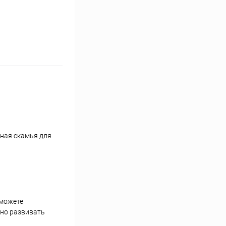
нная скамья для
сможете
зно развивать