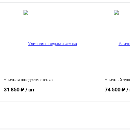
В корзину
Купить в 1 клик
Сравнение
Купить в 1
Цвет хомута
Диаметр труб
48 мм
Диаметр трубы
76 мм
89 мм
Уличная шведская стенка
Уличный рук
31 850 ₽
74 500 ₽
/ шт
/
В корзину
Купить в 1 клик
Сравнение
Купить в 1