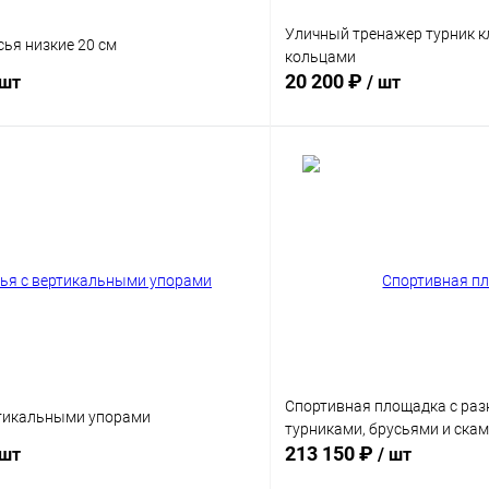
Уличный тренажер турник к
ья низкие 20 см
кольцами
20 200 ₽
 шт
/ шт
В корзину
В корз
 клик
Сравнение
Купить в 1 клик
Цвет хомута
ы
Диаметр трубы
9 мм
76 мм
89 мм
Спортивная площадка с ра
ртикальными упорами
турниками, брусьями и скам
213 150 ₽
 шт
/ шт