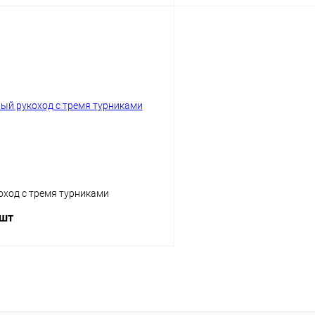
В корзину
В корз
 клик
Сравнение
Купить в 1 клик
ы
Цвет хомута
Диаметр трубы
76 мм
89 мм
оход с тремя турниками
 шт
В корзину
 клик
Сравнение