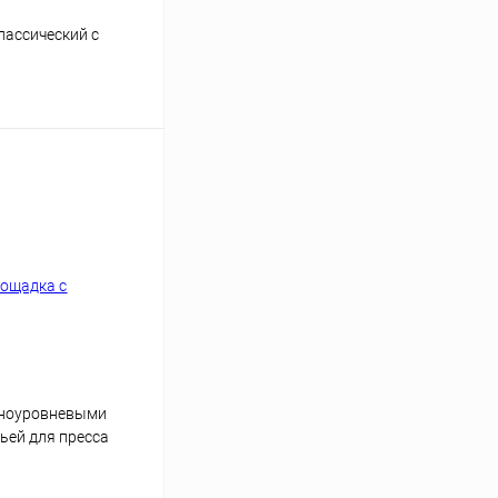
лассический с
ину
Сравнение
зноуровневыми
ьей для пресса