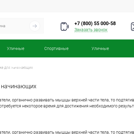
+7 (800) 55 000-58
Заказать звонок
Уличные
Спортивные
Уличные
турники
комплексы
тренажеры
ике для начинающих
я начинающих
тели, органично развивать мышцы верхней части тела, то подтягив
потребуется некоторое время для достижения необходимого результ
тели, органично развивать мышцы верхней части тела, то подтяги