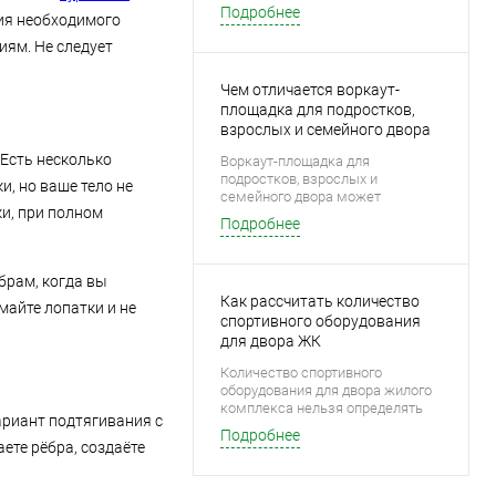
земляными работами. Для
Подробнее
ния необходимого
установки опор подготавливают
отверстия или котлованы,
иям. Не следует
размещают закладные детали,
выполняют бетонирование,
Чем отличается воркаут-
устраивают основание и
покрытие.
площадка для подростков,
взрослых и семейного двора
 Есть несколько
Воркаут-площадка для
подростков, взрослых и
, но ваше тело не
семейного двора может
и, при полном
состоять из похожих элементов:
Подробнее
турников, брусьев, рукоходов,
шведских стенок и тренажеров.
Однако одинаковый перечень
ёбрам, когда вы
оборудования еще не означает,
Как рассчитать количество
что площадка одинаково удобна
майте лопатки и не
для каждой аудитории.
спортивного оборудования
для двора ЖК
Количество спортивного
оборудования для двора жилого
комплекса нельзя определять
ариант подтягивания с
только по свободной площади
Подробнее
или числу квартир. Даже
ете рёбра, создаёте
большое количество отдельно
стоящих тренажеров не