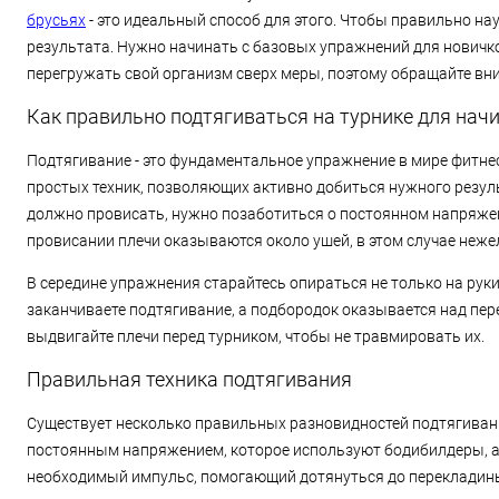
брусьях
- это идеальный способ для этого. Чтобы правильно н
результата. Нужно начинать с базовых упражнений для новичков
перегружать свой организм сверх меры, поэтому обращайте вн
Как правильно подтягиваться на турнике для на
Подтягивание - это фундаментальное упражнение в мире фитнес
простых техник, позволяющих активно добиться нужного резул
должно провисать, нужно позаботиться о постоянном напряжен
провисании плечи оказываются около ушей, в этом случае неже
В середине упражнения старайтесь опираться не только на руки,
заканчиваете подтягивание, а подбородок оказывается над пер
выдвигайте плечи перед турником, чтобы не травмировать их.
Правильная техника подтягивания
Существует несколько правильных разновидностей подтягивани
постоянным напряжением, которое используют бодибилдеры, а т
необходимый импульс, помогающий дотянуться до перекладины.