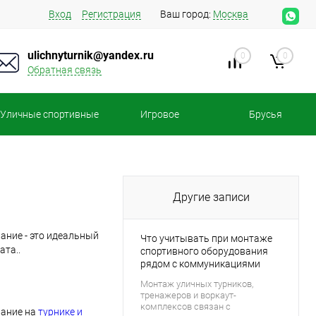
Вход
Регистрация
Ваш город:
Москва
ulichnyturnik@yandex.ru
0
0
Обратная связь
Уличные спортивные
Игровое
Брусья
площадки
оборудование
Другие записи
ание - это идеальный
Что учитывать при монтаже
ата..
спортивного оборудования
рядом с коммуникациями
Монтаж уличных турников,
тренажеров и воркаут-
комплексов связан с
вание на
турнике и