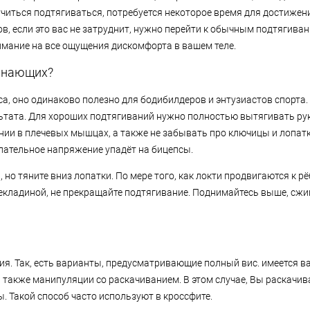
аучиться подтягиваться, потребуется некоторое время для достиже
, если это вас не затруднит, нужно перейти к обычным подтягиван
имание на все ощущения дискомфорта в вашем теле.
чинающих?
а, оно одинаково полезно для бодибилдеров и энтузиастов спорта.
ьтата. Для хороших подтягиваний нужно полностью вытягивать руки
ии в плечевых мышцах, а также не забывать про ключицы и лопатк
лательное напряжение упадёт на бицепсы.
 но тяните вниз лопатки. По мере того, как локти продвигаются к р
екладиной, не прекращайте подтягивание. Поднимайтесь выше, сжи
я. Так, есть варианты, предусматривающие полный вис. имеется в
акже манипуляции со раскачиванием. В этом случае, Вы раскачива
 Такой способ часто используют в кроссфите.