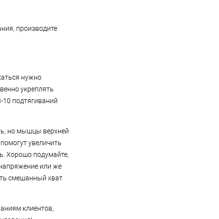
гарантирует, что площадка будет
удобной и сможет одновременно
принять нужное число людей.
ния, производите
каться нужно
твенно укреплять
8-10 подтягиваний
ть, но мышцы верхней
 помогут увеличить
ь. Хорошо подумайте,
 напряжение или же
ять смешанный хват
ланиям клиентов,