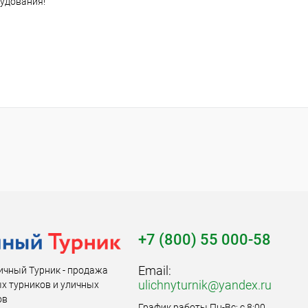
рудования!
+7 (800) 55 000-58
Email:
ичный Турник - продажа
ulichnyturnik@yandex.ru
х турников и уличных
ов
График работы Пн-Вс: с 8:00