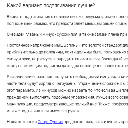
Какой вариант подтягивания лучше?
Вариант подтягивания с полным весом предусматривает полно
полноценный размах, что предоставляет мышцам вашей спины н
Очевиден главный минус - сухожилия, а также связки плеча пр
Постоянное напряжение мышц спины - это золотой стандарт дл
приблизительно до половины, локти должны быть полноценно р
спину и руки, не рискуете повредить связки плечи. Очевидный
станут настоящим подвигом даже для полноценно развитого че
Раскачивание позволяет получить необходимый импульс, знач
части тела будут изрядно нагружены. Упражнение сложное, вы 
этот параметр. Из минусов можно назвать то, что если ваши п
прежде чем выполнять подобные упражнения, лучше всего осв
манипуляции, предусматривающие полный вис. Также, професс
или же подтягиваться вместе с грузом.
Наша компания
Спорт Турник
предлагает заказать и купить пр