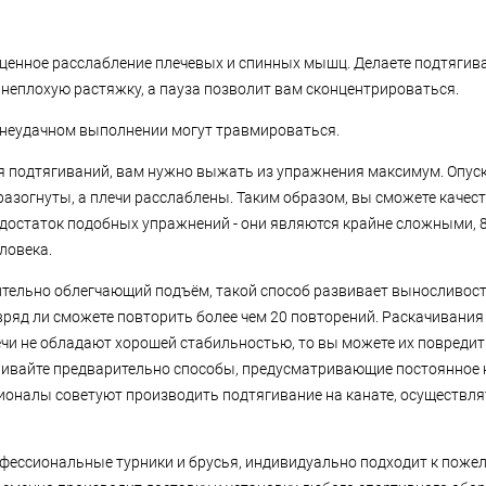
ценное расслабление плечевых и спинных мышц. Делаете подтягива
еплохую растяжку, а пауза позволит вам сконцентрироваться.
и неудачном выполнении могут травмироваться.
я подтягиваний, вам нужно выжать из упражнения максимум. Опус
азогнуты, а плечи расслаблены. Таким образом, вы сможете качес
 недостаток подобных упражнений - они являются крайне сложными, 
ловека.
ительно облегчающий подъём, такой способ развивает выносливос
вряд ли сможете повторить более чем 20 повторений. Раскачивания
лечи не обладают хорошей стабильностью, то вы можете их повредит
аивайте предварительно способы, предусматривающие постоянное
ионалы советуют производить подтягивание на канате, осуществл
офессиональные турники и брусья, индивидуально подходит к поже